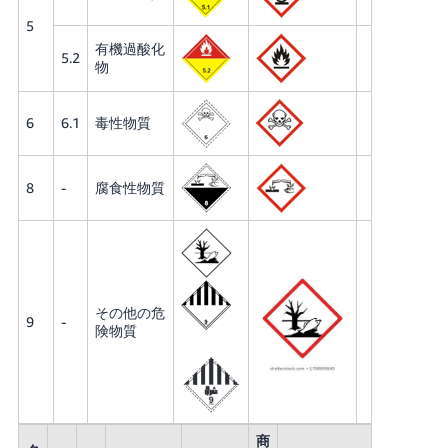
5
有機過酸化
5.2
物
6
6.1
毒性物質
8
-
腐食性物質
その他の危
9
-
険物質
商