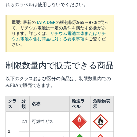
れらのラベルは使用しないでください。
最新の
IATA DGR
の梱包指示965～970に従っ
重要:
て、リチウム電池は一定の条件を満たす必要があ
ります。詳しくは、
リチウム電池本体またはリチ
ウム電池を含む商品に対する要求事項
をご覧くだ
さい。
制限数量内で販売できる商品
以下のクラスおよび区分の商品は、制限数量内での
みFBAで販売できます。
クラ
分
輸送ラ
危険物表
名称
ス
類
ベル
示
2.1
可燃性ガス
2