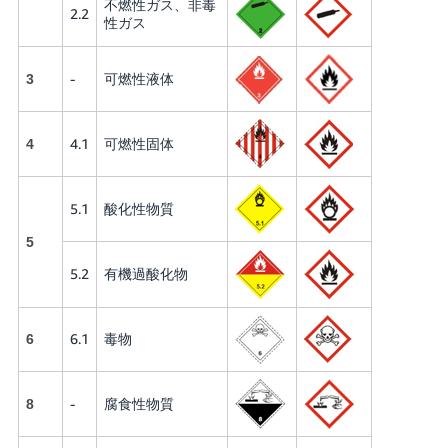
不燃性ガス、非毒
2.2
性ガス
-
可燃性液体
3
4.1
可燃性固体
4
5.1
酸化性物質
5
5.2
有機過酸化物
6.1
毒物
6
-
腐食性物質
8