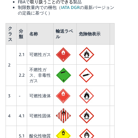
FBAで
製品
取り扱うことのできる
制限数量内での梱包（
IATA DGR
の最新バージョン
の定義に基づく）
ク
分
輸送ラベ
ラ
名称
危険物表示
類
ル
ス
2.1
可燃性ガス
2
不燃性ガ
2.2
ス、非毒性
ガス
3
-
可燃性液体
4
4.1
可燃性固体
5.1
酸化性物質