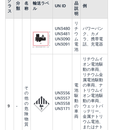
ク
分
名
輸送ラベ
品
ラ
UN ID
例
類
称
ル
説
ス
明
リ
UN3480
チ
パワーバン
UN3481
ウ
ク、カメ
UN3090
ム
ラ、携帯電
UN3091
電
話、充電器
池
リチウムイ
オン電池駆
動の車両、
リチウム金
属電池駆動
電
の車両、ナ
そ
池
トリウムイ
の
UN3556
駆
オン電池駆
他
UN3557
動
動の車両、
の
UN3558
-
の
ウェットバ
9
危
UN3171
車
ッテリー、
険
両
金属ナトリ
物
ウム電池、
質
またはナト