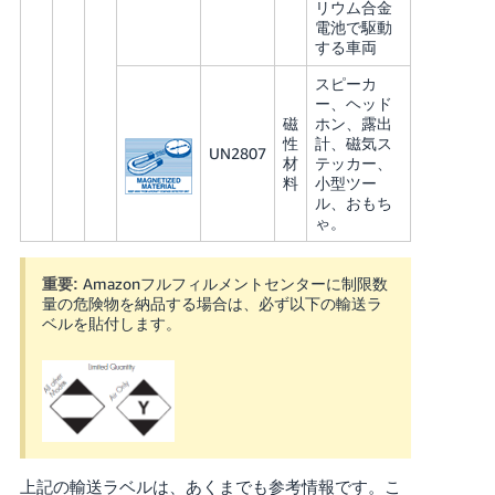
リウム合金
電池で駆動
する車両
スピーカ
ー、ヘッド
磁
ホン、露出
性
計、磁気ス
UN2807
材
テッカー、
料
小型ツー
ル、おもち
ゃ。
Amazonフルフィルメントセンターに制限数
重要:
量の危険物を納品する場合は、必ず以下の輸送ラ
ベルを貼付します。
上記の輸送ラベルは、あくまでも参考情報です。こ