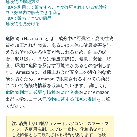
危険物の確認方法
FBAを利用して販売することが許可されている危険物
Français
制限数量内で販売できる商品
FBAで販売できない商品
- FR
危険物を見分ける
Italiano
危険物（Hazmat）とは、成分中に可燃性・腐食性物
- IT
質や加圧された物質、あるいは人体に健康被害を与
えるおそれのある物質が含まれるため、商品の保
한
管、取り扱い、または輸送の際に、健康、安全、財
日
국
本
産、環境に危険を及ぼす可能性があるものを指しま
語
어
す。
Amazonは、健康上および安全上の潜在的な危
-
険を防ぐため、Amazonで販売されるすべての商品
KR
について危険物情報を収集しています。
詳しくは、
ロ
危険物判定に必要な情報および文書
およびAmazon
グ
イ
日
出品大学のコース
危険物に関するFBAの規則
をご覧
ン
ください。
本
語
-
消費生活用製品（ノートパソコン、スマートフ
注:
さ
JP
ォン、家庭用洗剤、スプレー塗料、化粧品など）
っ
も危険物として規制される場合があります。危険
そ