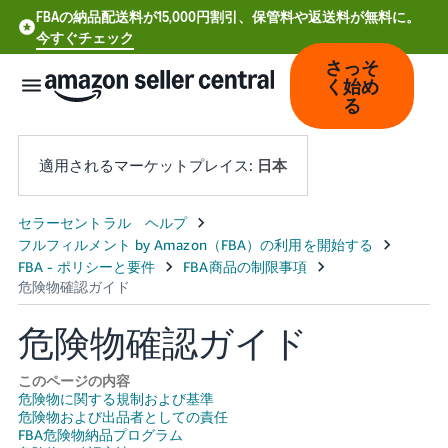
FBAの納品配送料が15,000円割引、保管料や返送料が無料に。
今すぐチェック
さっそ
く始め
る
適用されるマーケットプレイス:
日本
中
文
-
CN
危険物確認ガイド
Deutsch
- DE
このページの内容
危険物に関する規制および基準
危険物および出品者としての責任
Español
FBA危険物納品プログラム
- ES