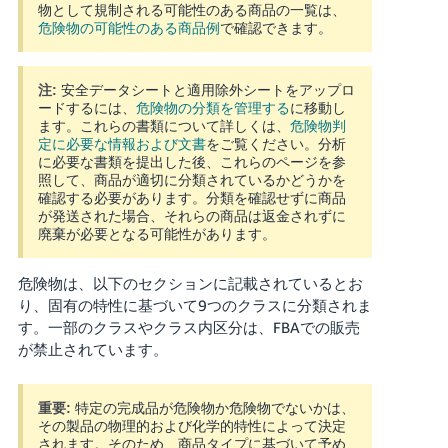
物として規制される可能性のある商品の一覧は、
く
English
始
危険物の可能性のある商品例
で確認できます。
- JP
め
る
安全データシートと適用除外シートをアップロ
注:
ードするには、
危険物の分類を管理する
に移動し
ます。これらの書類について詳しくは、
危険物判
定に必要な情報および文書
をご覧ください。分析
に必要な書類を提出した後、これらのページを参
照して、商品が適切に分類されているかどうかを
確認する必要があります。分類を確認せずに商品
が発送された場合、それらの商品は返金されずに
廃棄が必要となる可能性があります。
危険物は、以下のセクションに記載されているとお
り、固有の特性に基づいて9つのクラスに分類されま
す。一部のクラスやクラス内区分は、FBAでの販売
が禁止されています。
特定の完成品が危険物か危険物でないかは、
重要:
その製品の物理的および化学的特性によって決定
されます。そのため、商品タイプに基づいて予め