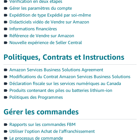
Vérification en deux étapes
Gérer les paramètres du compte
Français
Expédition de type Expédié par soi-même
- FR
Didacticiels vidéo de Vendre sur Amazon
Informations financières
Italiano
Référence de Vendre sur Amazon
- IT
Nouvelle expérience de Seller Central
한
Politiques, Contrats et Instructions
Français
국
Amazon Services Business Solutions Agreement
어
Modifications du Contrat Amazon Services Business Solutions
-
Se
Déclaration fiscale sur les services numériques au Canada
KR
connecter
Produits contenant des piles ou batteries lithium-ion
Politiques des Programmes
日
本
Gérer les commandes
S'inscrire
語
Rapports sur les commandes FBM
-
Utiliser l’option Achat de l’affranchissement
JP
Le processus de commande