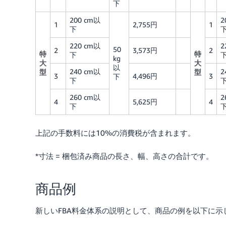
下
200 cm以
2
1
2,755円
1
下
220 cm以
2
50
2
3,573円
2
特
特
下
kg
大
大
以
240 cm以
2
型
型
3
4,496円
3
下
下
260 cm以
2
4
5,625円
4
下
上記の手数料には10%の消費税が含まれます。
*寸法 = 梱包済み商品の長さ、幅、高さの合計です。
商品例
新しいFBA料金体系の説明として、商品の例を以下に