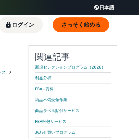
日本語
English - JP
ログイン
さっそく始める
 JP
関連記事
新規セレクションプログラム（2026）
利益分析
FBA - 資料
）
納品不備受領作業
商品ラベル貼付サービス
FBA梱包サービス
あわせ買いプログラム