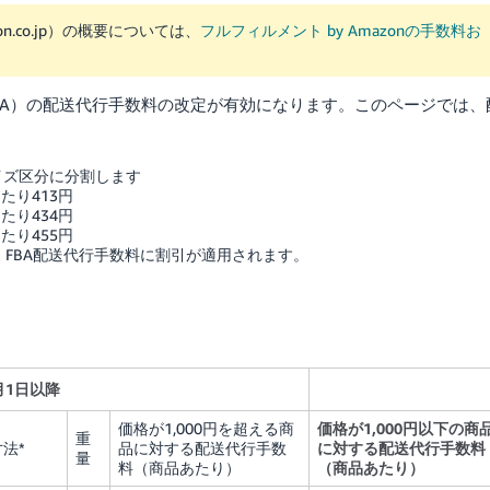
n.co.jp）の概要については、
フルフィルメント by Amazonの手数料お
on（FBA）の配送代行手数料の改定が有効になります。このページでは、
イズ区分に分割します
あたり413円
あたり434円
あたり455円
、FBA配送代行手数料に割引が適用されます。
4月1日以降
価格が1,000円を超える商
価格が1,000円以下の商
重
寸法*
品に対する配送代行手数
に対する配送代行手数料
量
料（商品あたり）
（商品あたり）