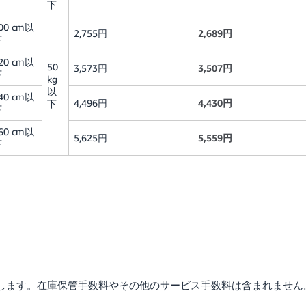
下
00 cm以
2,755円
2,689円
下
20 cm以
50
3,573円
3,507円
下
kg
以
40 cm以
4,496円
4,430円
下
下
60 cm以
5,625円
5,559円
下
示します。在庫保管手数料やその他のサービス手数料は含まれません