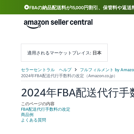
FBAの納品配送料が15,000円割引、保管料や返
Deutsch - DE
Español - ES
中文 - CN
適用されるマーケットプレイス:
日本
2024年FBA配送代行手数
このページの内容
FBA配送代行手数料の改定
商品例
よくある質問