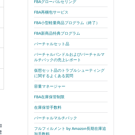
FBAグローバルセリング
FBA再梱包サービス
FBA小型軽量商品プログラム（終了）
FBA新商品特典プログラム
バーチャルセット品
バーチャルバンドルおよびバーチャルマ
ルチパックの売上レポート
仮想セット品のトラブルシューティング
に関するよくある質問
容量マネージャー
FBA在庫保管制限
在庫保管手数料
バーチャルマルチパック
加
フルフィルメント by Amazon長期在庫追
標
加手数料