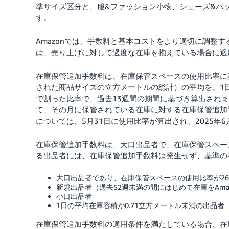
準サイズ区分と、服&ファッション小物、シューズ&バ
す。
Amazonでは、手数料と基本コストをより適切に調整
は、売り上げに対して過度な在庫を抱えている場合に適
在庫保管追加手数料は、在庫保管スペースの使用比率に
された商品サイズの立方メートルの総計）の平均を、1
で割った比率で、過去13週間の期間に基づき算出され
て、その月に保管されている在庫に対する在庫保管追加手
については、5月31日に使用比率が算出され、2025
在庫保管追加手数料は、大口出品者で、在庫保管スペー
る出品者には、在庫保管追加手数料は発生せず、基準の
大口出品者であり、在庫保管スペースの使用比率が2
新規出品者（過去52週未満の間にはじめて在庫をAma
小口出品者
1日の平均在庫容積が0.71立方メートル未満の出品者
在庫保管追加手数料の適用条件を満たしている場合、在