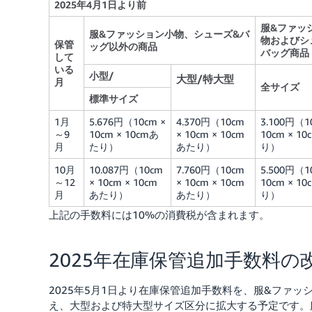
2025年4月1日より前
服&ファッ
服&ファッション小物、シューズ&バ
物およびシ
保管
ッグ以外の商品
バッグ商品
して
いる
小型/
大型/特大型
月
全サイズ
標準サイズ
1月
5.676円（10cm ×
4.370円（10cm
3.100円（1
～9
10cm × 10cmあ
× 10cm × 10cm
10cm × 1
月
たり）
あたり）
り）
10月
10.087円（10cm
7.760円（10cm
5.500円（1
～12
× 10cm × 10cm
× 10cm × 10cm
10cm × 1
月
あたり）
あたり）
り）
上記の手数料には10%の消費税が含まれます。
2025年在庫保管追加手数料の
2025年5月1日より在庫保管追加手数料を、服&ファ
え、大型および特大型サイズ区分に拡大する予定です。