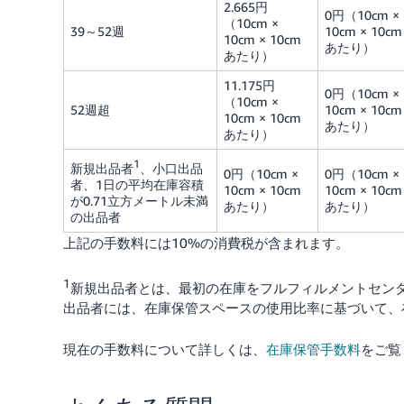
2.665円
0円（10cm ×
（10cm ×
39～52週
10cm × 10cm
10cm × 10cm
あたり）
あたり）
11.175円
0円（10cm ×
（10cm ×
52週超
10cm × 10cm
10cm × 10cm
あたり）
あたり）
1
新規出品者
、小口出品
0円（10cm ×
0円（10cm ×
者、1日の平均在庫容積
10cm × 10cm
10cm × 10cm
が0.71立方メートル未満
あたり）
あたり）
の出品者
上記の手数料には10%の消費税が含まれます。
1
新規出品者とは、最初の在庫をフルフィルメントセンタ
出品者には、在庫保管スペースの使用比率に基づいて、
現在の手数料について詳しくは、
在庫保管手数料
をご覧