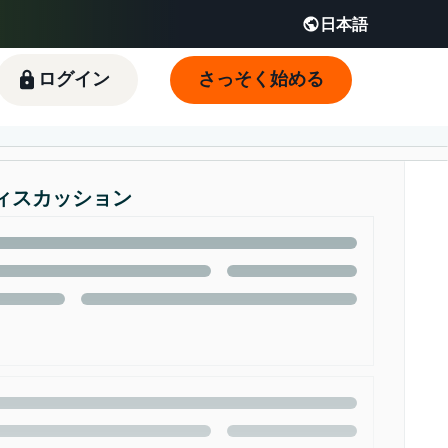
日本語
English - JP
 JP
ログイン
さっそく始める
ィスカッション