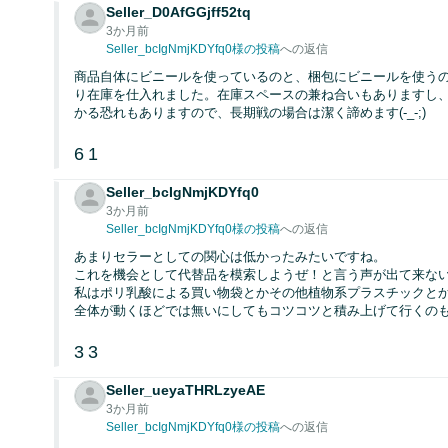
Seller_D0AfGGjff52tq
3か月前
Seller_bcIgNmjKDYfq0様の投稿
への返信
商品自体にビニールを使っているのと、梱包にビニールを使うの
り在庫を仕入れました。在庫スペースの兼ね合いもありますし
かる恐れもありますので、長期戦の場合は潔く諦めます(-_-;)
6
1
Seller_bcIgNmjKDYfq0
3か月前
Seller_bcIgNmjKDYfq0様の投稿
への返信
あまりセラーとしての関心は低かったみたいですね。
これを機会として代替品を模索しようぜ！と言う声が出て来な
私はポリ乳酸による買い物袋とかその他植物系プラスチックと
全体が動くほどでは無いにしてもコツコツと積み上げて行くの
3
3
Seller_ueyaTHRLzyeAE
3か月前
Seller_bcIgNmjKDYfq0様の投稿
への返信