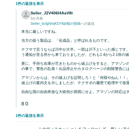
1件の返信を表示
Seller_J2V406I4AaV8t
3か月前
Seller_bcIgNmjKDYfq0様の投稿
への返信
本当に厳しいですね。
当方の扱う製品は、「化成品」と呼ばれるものです。
ナフサで言うならば川中が大半。一部は川下といった感じです。
う通知が至る所から来ておりましたが、どれも1.4から2.1倍
更に、手持ち在庫が尽きたものから値上げをすると、アマゾンの
の事で、警告の乱発！出品停止やカタログページの削除警告に
アマゾンからは、その値上げを証明しろ！と「何様やねん！！」
値上げの案内文を示しましたが、テクサポの履歴で処理中で放
自由な国の自由奔放な大統領が原因にせよ。アマゾンの対応は
8
0
1件の返信を表示