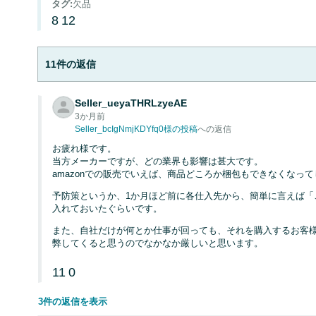
タグ
:
欠品
8
12
11件の返信
Seller_ueyaTHRLzyeAE
3か月前
Seller_bcIgNmjKDYfq0様の投稿
への返信
お疲れ様です。
当方メーカーですが、どの業界も影響は甚大です。
amazonでの販売でいえば、商品どころか梱包もできなくなっ
予防策というか、1か月ほど前に各仕入先から、簡単に言えば「
入れておいたぐらいです。
また、自社だけが何とか仕事が回っても、それを購入するお客様（
弊してくると思うのでなかなか厳しいと思います。
11
0
3件の返信を表示