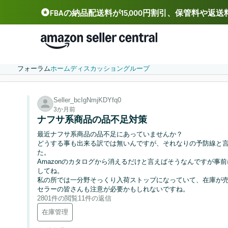
FBAの納品配送料が15,000円割引、保管料や返
Deutsch - DE
Español - ES
中文 - CN
フォーラム
ホーム
ディスカッション
グループ
Seller_bcIgNmjKDYfq0
3か月前
ナフサ系商品の品不足対策
最近ナフサ系商品の品不足にあっていませんか？
どうする事も出来る訳では無いんですが、それなりの予防線と
た。
Amazonのカタログから消えるだけと言えばそうなんですが事
してね。
私の所では一分野そっくり入荷ストップになっていて、在庫が
セラーの皆さんも注意が必要かもしれないですね。
2801件の閲覧
11件の返信
在庫管理