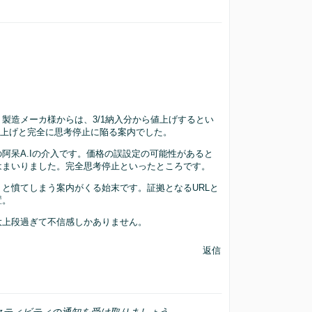
製造メーカ様からは、3/1納入分から値上げするとい
の値上げと完全に思考停止に陥る案内でした。
阿呆A.Iの介入です。価格の誤設定の可能性があると
はまいりました。完全思考停止といったところです。
と憤てしまう案内がくる始末です。証拠となるURLと
置。
大上段過ぎて不信感しかありません。
返信