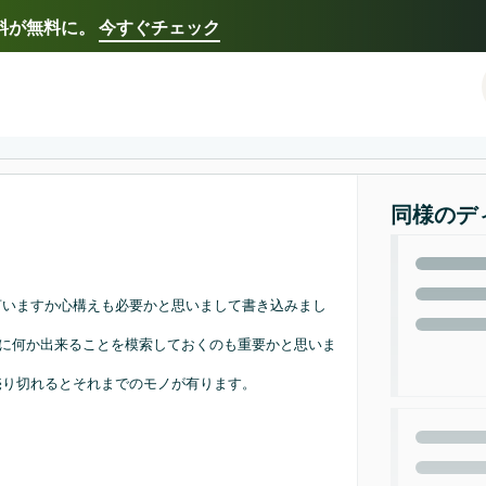
送料が無料に。
今すぐチェック
Select your preferred language
Français - FR
Italiano - IT
한국어 - KR
日本語 -
同様のデ
言いますか心構えも必要かと思いまして書き込みまし
前に何か出来ることを模索しておくのも重要かと思いま
売り切れるとそれまでのモノが有ります。