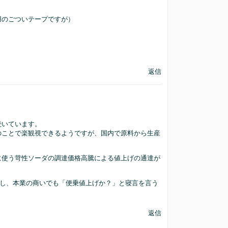
用のごついテープですが）
返信
続いています。
のことで楽観視できるようですが、国内で原料から生産
に使う苛性ソーダの調達価格高騰による値上げの通達が
るし、本業の商いでも「便乗値上げか？」と寝言を言う
返信