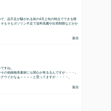
で、品不足が騒がれる前の4月上旬の時点でできる限
、そもそもガソリン不足で送料高騰や出荷制限などがか
返信
いですね。
かその他植物系素材にも関心が有るるんですが・・・。
もナウイかなぁ～～～～と思ってますが・・・・。
返信