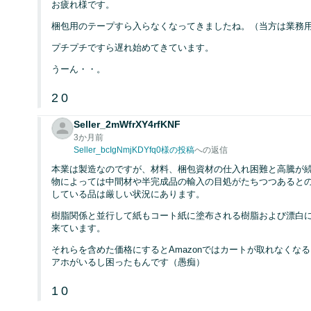
お疲れ様です。
梱包用のテープすら入らなくなってきましたね。（当方は業務
プチプチですら遅れ始めてきています。
うーん・・。
2
0
Seller_2mWfrXY4rfKNF
3か月前
Seller_bcIgNmjKDYfq0様の投稿
への返信
本業は製造なのですが、材料、梱包資材の仕入れ困難と高騰が
物によっては中間材や半完成品の輸入の目処がたちつつあると
している品は厳しい状況にあります。
樹脂関係と並行して紙もコート紙に塗布される樹脂および漂白
来ています。
それらを含めた価格にするとAmazonではカートが取れなくな
アホがいるし困ったもんです（愚痴）
1
0