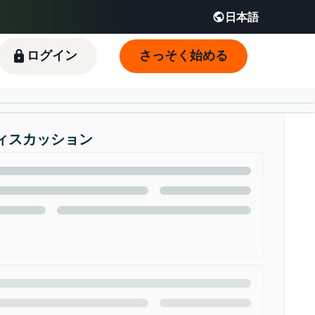
日本語
English - JP
 JP
ログイン
さっそく始める
ィスカッション