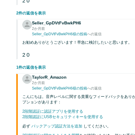
2
0
2件の返信を表示
Seller_GpDVtFvBwkPH6
2か月前
Seller_GpDVtFvBwkPH6様の投稿
への返信
お勧めありがとうございます！早急に検討したいと思います。
2
0
1件の返信を表示
TaylorR_Amazon
2か月前
Seller_GpDVtFvBwkPH6様の投稿
への返信
こんにちは。音声レベルに関する貴重なフィードバックをあり
プションがあります：
2段階認証に認証アプリを使用する
2段階認証にUSBセキュリティキーを使用する
必ず
バックアップ認証方法を追加
してください。