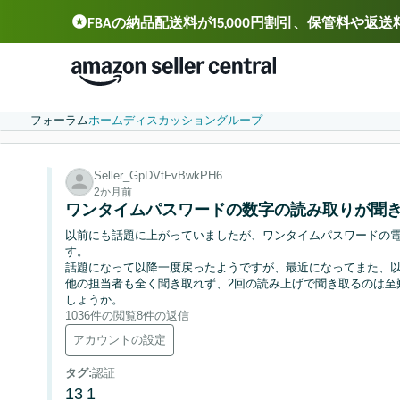
FBAの納品配送料が15,000円割引、保管料や返
Deutsch - DE
Español - ES
中文 - CN
フォーラム
ホーム
ディスカッション
グループ
Seller_GpDVtFvBwkPH6
2か月前
ワンタイムパスワードの数字の読み取りが聞
以前にも話題に上がっていましたが、ワンタイムパスワードの
す。
話題になって以降一度戻ったようですが、最近になってまた、
他の担当者も全く聞き取れず、2回の読み上げで聞き取るのは至
しょうか。
1036件の閲覧
8件の返信
アカウントの設定
タグ
:
認証
13
1