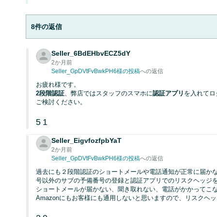
8件の返信
Seller_6BdEHbvECZ5dY
2か月前
Seller_GpDVtFvBwkPH6様の投稿
への返信
お疲れ様です。
2段階認証
、弊店ではスタッフのスマホに
認証アプリ
を入れてロ
ご検討ください。
5
1
Seller_EigvfozfpbYaT
2か月前
Seller_GpDVtFvBwkPH6様の投稿
への返信
過去にも２段階認証のショートメールや電話通知が正常に届か
号以外のサブの予備番号の登録と認証アプリでのリスクヘッジ
ショートメールが届かない、聞き取れない、電話がかかってこ
Amazonにもお客様にも通用しないと思いますので、リスクヘ