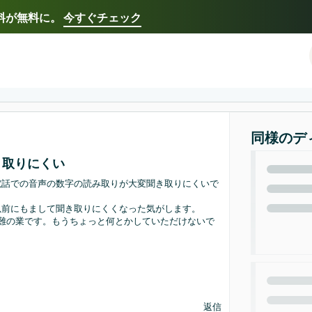
送料が無料に。
今すぐチェック
Select your preferred language
Français - FR
Italiano - IT
한국어 - KR
日本語 -
同様のデ
き取りにくい
電話での音声の数字の読み取りが大変聞き取りにくいで
以前にもまして聞き取りにくくなった気がします。
難の業です。もうちょっと何とかしていただけないで
返信