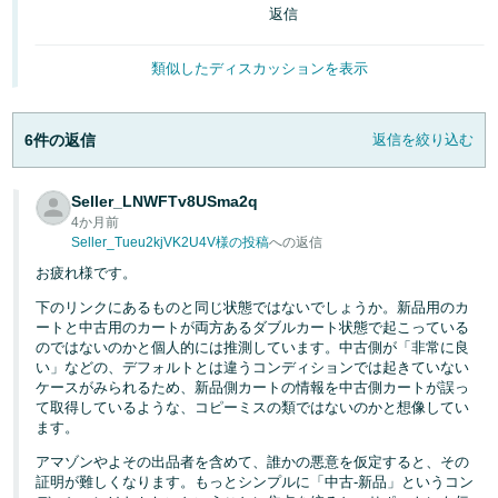
く
返信
English
始
- JP
め
る
類似したディスカッションを表示
6件の返信
返信を絞り込む
Seller_LNWFTv8USma2q
4か月前
Seller_Tueu2kjVK2U4V様の投稿
への返信
お疲れ様です。
下のリンクにあるものと同じ状態ではないでしょうか。新品用のカ
ートと中古用のカートが両方あるダブルカート状態で起こっている
のではないのかと個人的には推測しています。中古側が「非常に良
い」などの、デフォルトとは違うコンディションでは起きていない
ケースがみられるため、新品側カートの情報を中古側カートが誤っ
て取得しているような、コピーミスの類ではないのかと想像してい
ます。
アマゾンやよその出品者を含めて、誰かの悪意を仮定すると、その
証明が難しくなります。もっとシンプルに「中古-新品」というコン