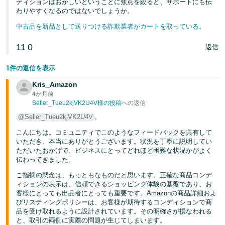
ディションはおかしいということに焦点を絞ると、サポートにも伝
わりやすくなるのではないでしょうか。
中古品を新品として送りつける詐欺業者がカートを取っている。
11
0
返信
1件の返信を表示
Kris_Amazon
4か月前
Seller_Tueu2kjVK2U4V様の投稿
への返信
@Seller_Tueu2kjVK2U4V
,
こんにちは。コミュニティでこのようなフィードバックを共有して
いただき、本当にありがとうございます。状況を丁寧に説明してい
ただいたおかげで、ビジネスにとってどれほど困難な状況かがよく
伝わってきました。
ご指摘の懸念は、もっともなものだと思います。正確な商品コンデ
ィションの表示は、信頼できるショッピング体験の基盤であり、お
客様にとっても出品者にとっても重要です。Amazonの商品詳細およ
びリスティングポリシーは、お客様が期待するコンディションで商
品を受け取れるように設計されています。その明確さが損なわれる
と、取引の両側に実際の問題が生じてしまいます。