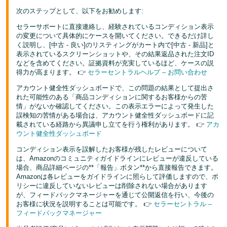
次のステップとして、以下をお勧めします:
セラーサポートに直接連絡し、経験されているコンディション表示
の変更について具体的にケースを開いてください。できるだけ詳し
く説明し、[中古 - 良い]のリスティングがカート内で[中古 - 新品]と
表示されているスクリーンショットや、その結果返品された注文ID
などを含めてください。証拠資料が充実しているほど、ケースの説
得力が高まります。 👉
セラーセントラルヘルプ – お問い合わせ
アカウント健全性ダッシュボードで、この問題の結果として提出さ
れた可能性のある「商品コンディションに関するお客様からの苦
情」がないか確認してください。この表示エラーによって発生した
誤検知の苦情がある場合は、アカウント健全性ダッシュボードに記
載されている経路から異議申し立てを行う権利があります。 👉
アカ
ウント健全性ダッシュボード
コンディション表示を誤解したお客様が残したレビューについて
は、Amazonのコミュニティガイドラインにレビューが違反している
場合、商品詳細ページの**「報告」ボタン**から直接報告できます。
Amazonは各レビューをガイドラインに照らして評価しますので、ポ
リシーに違反していないレビューは削除されない場合があります
が、フィードバックマネージャーを通じて公開返信を行い、今後の
お客様に状況を説明することは可能です。 👉
セラーセントラル –
フィードバックマネージャー