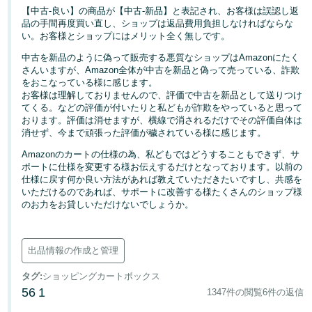
【中古-良い】の商品が【中古-新品】と表記され、お客様は誤認し返
品の手間再度買い直し、ショップは返品費用負担しなければならな
Français
い。お客様とショップにはメリット全く無しです。
- FR
中古を新品のように偽って販売する悪質なショップはAmazonにたく
さんいますが、Amazon全体が中古を新品と偽って売っている、詐欺
Italiano
をおこなっている様に感じます。
- IT
お客様は理解しておりませんので、評価で中古を新品として送りつけ
てくる。などの評価が付いたりと私どもが詐欺をやっていると思って
한
おります。評価は消せますが、横線で消されるだけでその評価自体は
消せず、今まで頑張った評価が穢されている様に感じます。
日
국
本
Amazonのカートの仕様の為、私どもではどうすることもできず、サ
語
어
ポートに仕様を変更する様お伝えするだけとなっております。以前の
-
仕様に戻す何か良い方法があれば教えていただきたいですし、共感を
KR
いただけるのであれば、サポートに改善する様たくさんのショップ様
ロ
のお力をお貸しいただけないでしょうか。
グ
日
イ
ン
本
出品情報の作成と管理
語
タグ
:
ショッピングカートボックス
-
さ
56
1
1347件の閲覧
6件の返信
JP
っ
そ