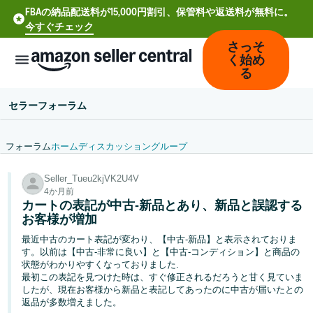
FBAの納品配送料が15,000円割引、保管料や返送料が無料に。
今すぐチェック
さっそ
く始め
る
セラーフォーラム
フォーラム
ホーム
ディスカッション
グループ
中
Seller_Tueu2kjVK2U4V
文
4か月前
-
カートの表記が中古-新品とあり、新品と誤認する
CN
お客様が増加
最近中古のカート表記が変わり、【中古-新品】と表示されておりま
Deutsch
す。以前は【中古-非常に良い】と【中古-コンディション】と商品の
- DE
状態がわかりやすくなっておりました.
最初この表記を見つけた時は、すぐ修正されるだろうと甘く見ていま
したが、現在お客様から新品と表記してあったのに中古が届いたとの
Español
返品が多数増えました。
- ES