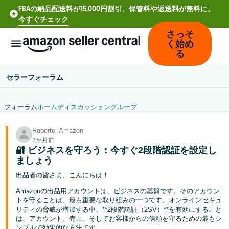
FBAの納品配送料が15,000円割引、保管料や返送料が無料に。
今すぐチェック
さっそ
く始め
る
セラーフォーラム
フォーラム
ホーム
ディスカッション
グループ
中
Roberto_Amazon
文
3か月前
-
🔐 ビジネスを守ろう：今すぐ2段階認証を設定し
CN
ましょう
出品者の皆さま、こんにちは！
Deutsch
Amazonの出品用アカウントは、ビジネスの基盤です。そのアカウン
- DE
トを守ることは、最も重要な取り組みの一つです。オンラインセキュ
リティの脅威が増加する中、**2段階認証（2SV）**を有効にすること
Español
は、アカウント、売上、そしてお客様からの信頼を守るための最もシ
- ES
ンプルで効果的な方法です。