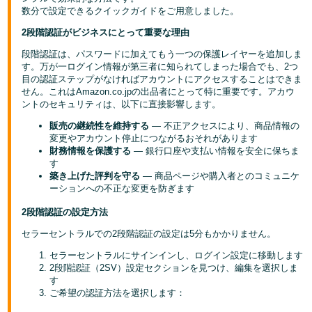
数分で設定できるクイックガイドをご用意しました。
Français
2段階認証がビジネスにとって重要な理由
- FR
段階認証は、パスワードに加えてもう一つの保護レイヤーを追加しま
す。万が一ログイン情報が第三者に知られてしまった場合でも、2つ
Italiano
目の認証ステップがなければアカウントにアクセスすることはできま
- IT
せん。これはAmazon.co.jpの出品者にとって特に重要です。アカウ
ントのセキュリティは、以下に直接影響します。
한
販売の継続性を維持する
— 不正アクセスにより、商品情報の
日
국
変更やアカウント停止につながるおそれがあります
本
財務情報を保護する
— 銀行口座や支払い情報を安全に保ちま
語
어
す
-
築き上げた評判を守る
— 商品ページや購入者とのコミュニケ
ーションへの不正な変更を防ぎます
KR
ロ
グ
2段階認証の設定方法
日
イ
ン
セラーセントラルでの2段階認証の設定は5分もかかりません。
本
セラーセントラルにサインインし、ログイン設定に移動します
語
2段階認証（2SV）設定セクションを見つけ、編集を選択しま
-
す
さ
JP
ご希望の認証方法を選択します：
っ
そ