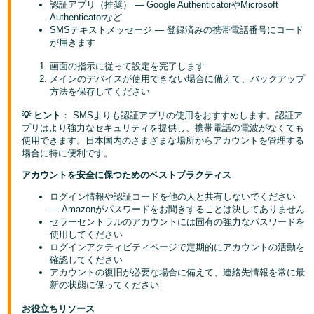
認証アプリ（推奨） — Google AuthenticatorやMicrosoft
く
English
Authenticatorなど
始
- JP
SMSテキストメッセージ — 登録済みの携帯電話番号にコード
め
る
が届きます
画面の指示に従って設定を完了します
メインのデバイスが使用できない場合に備えて、バックアップ
方法を保存してください
💡 ヒント
： SMSよりも認証アプリの使用をおすすめします。認証ア
プリはより強力なセキュリティを提供し、携帯電話の電波がなくても
使用できます。日本国内のさまざまな場所からアカウントを管理する
場合に特に便利です。
アカウントを安全に保つためのベストプラクティス
ログイン情報や認証コードを他の人と共有しないでください
— Amazonがパスワードをお聞きすることは決してありません
セラーセントラルのアカウントには固有の強力なパスワードを
使用してください
ログインアクティビティページで定期的にアカウントの活動を
確認してください
アカウントの復旧が必要な場合に備えて、連絡先情報を常に最
新の状態に保ってください
お役立ちリソース