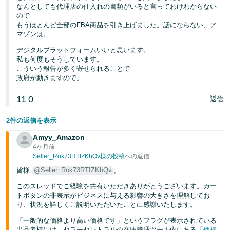
なんとしても代理店の仕入れの書類がいると言ってわけわからない
ので
もうほとんど全部のFBA商品を引き上げました。話にならない、ア
マゾンは。
デジタルプラットフォームいいと思います。
私も何度もそうしています。
こういう報告が多く寄せられることで
政府が動きますので。
11
0
返信
2件の返信を表示
Amyy_Amazon
4か月前
Seller_Rok73RTIZKhQv様の投稿
への返信
皆様
@Seller_Rok73RTIZKhQv
,
このスレッドでご経験を共有いただきありがとうございます。カー
トボタンの非表示がビジネスに与える影響の大きさを理解してお
り、状況を詳しくご説明いただいたことに感謝いたします。
「一般的な価格より高い価格です」というフラグが表示されている
出品者様には、セラーセントラルの在庫管理ツール内にある
「価格