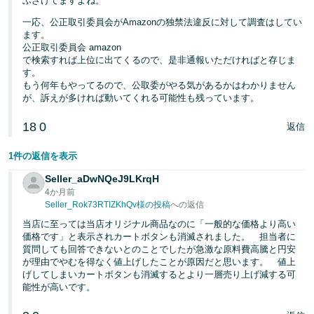
ふざけてますよね。
一応、公正取引委員会がAmazonの独禁法違反に対して調査はしてい
ます。
公正取引委員会 amazon
で検索すれば上位に出てくるので、是非通報いただければと存じま
す。
もう何年もやってるので、公取委がやる気があるかはわかりません
が、訴えが多ければ動いてくれる可能性も残っています。
18
0
返信
1件の返信を表示
Seller_aDwNQeJ9LKrqH
4か月前
Seller_Rok73RTIZKhQv様の投稿
への返信
当店に至っては当店オリジナル商品なのに「一般的な価格より高い
価格です」と表示されカートボタンも消滅されました。 担当者に
質問しても回答できないとのことでしたが急激な原料費高騰と円安
が理由でやむを得なく値上げしたことが原因だと思います。 値上
げしてしまいカートボタンも消滅するとより一層売り上げ減する可
能性が高いです。