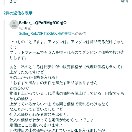
3
0
返信
2件の返信を表示
Seller_LQPcRMgfO0qjO
4か月前
Seller_Rok73RTIZKhQv様の投稿
への返信
いつものことですよ。アマゾンは。アマゾンは商品売るだけじゃな
くて
プラットフォームでも収入を得られるのでダンピング価格で投げ売
りします。
あと、私のところは円安に伴い販売価格が（代理店価格も含めて）
上がったのですけど
その上がった価格を入れると
「おすすめ出品」の要件を満たす出品はありません
と出るので
物価も上がっているし代理店の価格も値上げしている、円安でそも
そもの価格も
上がっているからいつまでも同じ価格で売れるわけもなく
なんとかしてと言いましたけど
仕入れ価格がわかる書類を出せと。
仕入れ価格がわかっても定価がわからないでしょ
定価はここに書いてありますよ
と代理店の上代価格が示されているURLを入れましたが