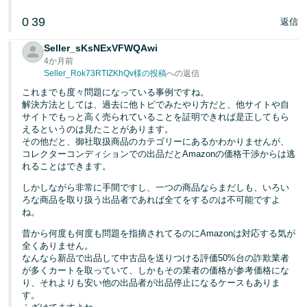
0
39
返信
Seller_sKsNExVFWQAwi
4か月前
Seller_Rok73RTIZKhQv様の投稿
への返信
これまでも度々問題になっている事例ですね。
解決方法としては、過去に他トピでみたやり方だと、他サイトや自
サイトでもっと高く売られていることを証明できれば是正してもら
えるというのは見たことがあります。
その他だと、御社取扱商品のカテゴリーにあるかわかりませんが、
コレクターコンディションでの出品だとAmazonの価格干渉からは逃
れることはできます。
しかしながら非常に手間ですし、一つの商品ならまだしも、いろい
ろな商品を取り扱う出品者であれば全てをするのは不可能ですよ
ね。
昔から何度も何度も問題を指摘されてるのにAmazonは対応する気が
全くありません。
なんなら新品で出品して中古品を送りつける評価50%台の詐欺業者
が多くカートを取っていて、しかもその業者の価格が参考価格にな
り、それよりも安い他の出品者が出品停止になるケースもありま
す。