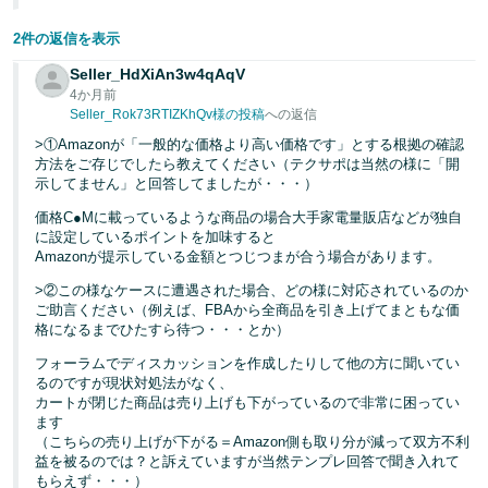
2件の返信を表示
Seller_HdXiAn3w4qAqV
4か月前
Seller_Rok73RTIZKhQv様の投稿
への返信
>①Amazonが「一般的な価格より高い価格です」とする根拠の確認
方法をご存じでしたら教えてください（テクサポは当然の様に「開
示してません」と回答してましたが・・・）
価格C●Mに載っているような商品の場合大手家電量販店などが独自
に設定しているポイントを加味すると
Amazonが提示している金額とつじつまが合う場合があります。
>②この様なケースに遭遇された場合、どの様に対応されているのか
ご助言ください（例えば、FBAから全商品を引き上げてまともな価
格になるまでひたすら待つ・・・とか）
フォーラムでディスカッションを作成したりして他の方に聞いてい
るのですが現状対処法がなく、
カートが閉じた商品は売り上げも下がっているので非常に困ってい
ます
（こちらの売り上げが下がる＝Amazon側も取り分が減って双方不利
益を被るのでは？と訴えていますが当然テンプレ回答で聞き入れて
もらえず・・・）