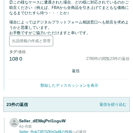
②この様なケースに遭遇された場合、どの様に対応されているのかご
く
English
助言ください（例えば、FBAから全商品を引き上げてまともな価格に
始
- JP
め
なるまでひたすら待つ・・・とか）
る
場合によってはデジタルプラットフォーム相談窓口へも助言を求めよ
うかと思案しています。
お手数ですがご協力いただけますと幸いです。
出品情報の作成と管理
タグ
:
価格
108
0
2780件の閲覧
23件の返信
返信
類似したディスカッションを表示
23件の返信
返信を絞り込む
Seller_dEWajPnl1cguW
4か月前
Seller_Rok73RTIZKhQv様の投稿
への返信