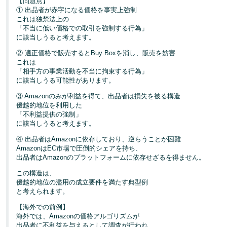
【問題点】
① 出品者が赤字になる価格を事実上強制
これは独禁法上の
「不当に低い価格での取引を強制する行為」
に該当しうると考えます。
② 適正価格で販売するとBuy Boxを消し、販売を妨害
これは
「相手方の事業活動を不当に拘束する行為」
に該当しうる可能性があります。
③ Amazonのみが利益を得て、出品者は損失を被る構造
優越的地位を利用した
「不利益提供の強制」
に該当しうると考えます。
④ 出品者はAmazonに依存しており、逆らうことが困難
AmazonはEC市場で圧倒的シェアを持ち、
出品者はAmazonのプラットフォームに依存せざるを得ません。
この構造は、
優越的地位の濫用の成立要件を満たす典型例
と考えられます。
【海外での前例】
海外では、Amazonの価格アルゴリズムが
出品者に不利益を与えるとして調査が行われ、