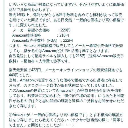
いろいろな商品が対象になっていますが、分かりやすいように低単価
商品で具体例を示します。
Français
過去1年以上、薄利ながらも送料手数料を含めても粗利があって販売
- FR
を続けていた商品ですが、ある日突然「一般的な価格より高い価格で
す」に変えられました。
Italiano
メーカー希望小売価格 ：220円
Amazon推奨価格 ：218円
- IT
Amazon販売手数料（FBA）：222円
つまり、Amazon推奨価格で販売してもメーカー希望小売価格で販売
한
しても、儲かるのはAmazonだけで出品者は赤字となります。
日
自己発送にして配送ラベルを購入しても215円（送料&Amazon販売手
국
本
数料）＋梱包材＋人件費で赤字です。
語
어
楽天最安値で422円、メーカーオンラインショップの最安値発送でも
-
440円でした。
KR
当然、Amazonが推奨するような価格で販売できる出品者は存在して
ロ
おらず、カタログページ自体が仮死状態になってしまいました。
グ
このAmazonの処置についてAmazonだけが利益を得る仕組みを強要
日
イ
ン
しており、独禁法に定められた「優位的立場の濫用」にもあたる可能
本
性があるのでは？と思い詳細の確認と皆様のご見解をお聞かせいただ
きたく存じます。
語
-
①Amazonが「一般的な価格より高い価格です」とする根拠の確認方
さ
法をご存じでしたら教えてください（テクサポは当然の様に「開示し
JP
っ
てません」と回答してましたが・・・）
そ