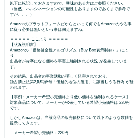
以下に転記しておきますので、興味のある方はご参照ください。
（当然、ハルシネーションの可能性もありますのであくまで参考で
すが、、、）
Amazonのプラットフォームだからといって何でもAmazonのやる事
に従う必要は無いという事は伺えますね。
＝＝＝＝＝ ここより ＝＝＝＝＝
【状況説明書】
Amazonの「価格健全性アルゴリズム（Buy Box表示制御）」によ
り、
出品者が赤字になる価格を事実上強制される状況 が発生していま
す。
その結果、出品者の事業活動が著しく阻害されており、
独占禁止法第2条9項5号「優越的地位の濫用」に該当しうる行為 が疑
われます。
【事例：メーカー希望小売価格より低い価格を強制されるケース】
対象商品について、メーカーが公表している希望小売価格は 220円
です。
しかしAmazonは、当該商品の販売価格について以下のような数値を
提示してきます。
メーカー希望小売価格：220円