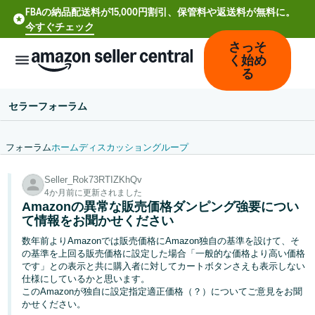
FBAの納品配送料が15,000円割引、保管料や返送料が無料に。
今すぐチェック
さっそ
く始め
る
セラーフォーラム
フォーラム
ホーム
ディスカッション
グループ
中
Seller_Rok73RTIZKhQv
文
4か月前に更新されました
-
Amazonの異常な販売価格ダンピング強要につい
CN
て情報をお聞かせください
数年前よりAmazonでは販売価格にAmazon独自の基準を設けて、そ
Deutsch
の基準を上回る販売価格に設定した場合「一般的な価格より高い価格
- DE
です」との表示と共に購入者に対してカートボタンさえも表示しない
仕様にしているかと思います。
このAmazonが独自に設定指定適正価格（？）についてご意見をお聞
Español
かせください。
- ES