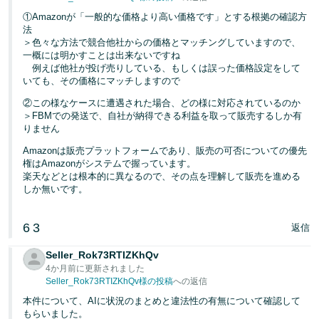
①Amazonが「一般的な価格より高い価格です」とする根拠の確認方
法
＞色々な方法で競合他社からの価格とマッチングしていますので、
一概には明かすことは出来ないですね
例えば他社が投げ売りしている、もしくは誤った価格設定をして
いても、その価格にマッチしますので
②この様なケースに遭遇された場合、どの様に対応されているのか
＞FBMでの発送で、自社が納得できる利益を取って販売するしか有
りません
Amazonは販売プラットフォームであり、販売の可否についての優先
権はAmazonがシステムで握っています。
楽天などとは根本的に異なるので、その点を理解して販売を進める
しか無いです。
6
3
返信
Seller_Rok73RTIZKhQv
4か月前に更新されました
Seller_Rok73RTIZKhQv様の投稿
への返信
本件について、AIに状況のまとめと違法性の有無について確認して
もらいました。