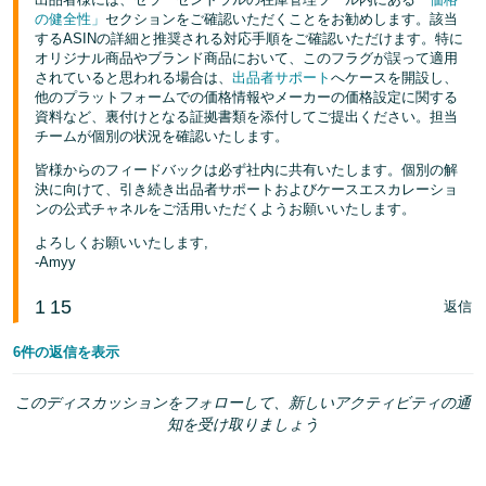
の健全性」
セクションをご確認いただくことをお勧めします。該当
するASINの詳細と推奨される対応手順をご確認いただけます。特に
オリジナル商品やブランド商品において、このフラグが誤って適用
されていると思われる場合は、
出品者サポート
へケースを開設し、
他のプラットフォームでの価格情報やメーカーの価格設定に関する
資料など、裏付けとなる証拠書類を添付してご提出ください。担当
チームが個別の状況を確認いたします。
皆様からのフィードバックは必ず社内に共有いたします。個別の解
決に向けて、引き続き出品者サポートおよびケースエスカレーショ
ンの公式チャネルをご活用いただくようお願いいたします。
よろしくお願いいたします,
-Amyy
1
15
返信
6件の返信を表示
このディスカッションをフォローして、新しいアクティビティの通
知を受け取りましょう