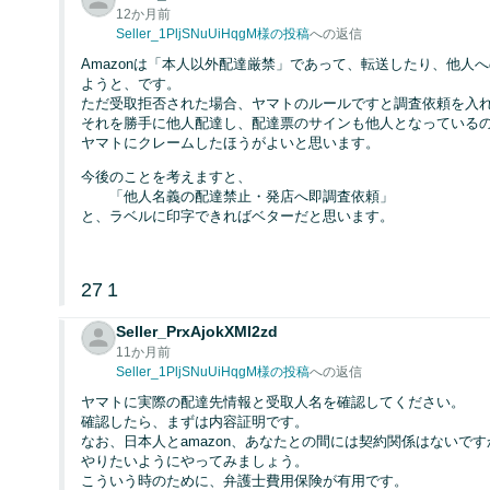
12か月前
Seller_1PljSNuUiHqgM様の投稿
への返信
Amazonは「本人以外配達厳禁」であって、転送したり、他人
ようと、です。
ただ受取拒否された場合、ヤマトのルールですと調査依頼を入
それを勝手に他人配達し、配達票のサインも他人となっている
ヤマトにクレームしたほうがよいと思います。
今後のことを考えますと、
「他人名義の配達禁止・発店へ即調査依頼」
と、ラベルに印字できればベターだと思います。
27
1
Seller_PrxAjokXMl2zd
11か月前
Seller_1PljSNuUiHqgM様の投稿
への返信
ヤマトに実際の配達先情報と受取人名を確認してください。
確認したら、まずは内容証明です。
なお、日本人とamazon、あなたとの間には契約関係はないで
やりたいようにやってみましょう。
こういう時のために、弁護士費用保険が有用です。