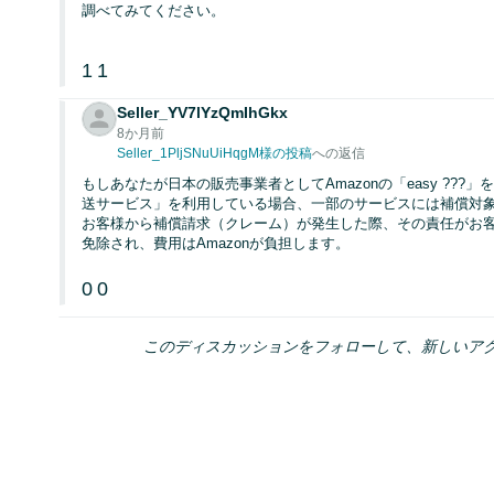
調べてみてください。
1
1
Seller_YV7lYzQmIhGkx
8か月前
Seller_1PljSNuUiHqgM様の投稿
への返信
もしあなたが日本の販売事業者としてAmazonの「easy ??
送サービス」を利用している場合、一部のサービスには補償対
お客様から補償請求（クレーム）が発生した際、その責任がお
免除され、費用はAmazonが負担します。
0
0
このディスカッションをフォローして、新しいア