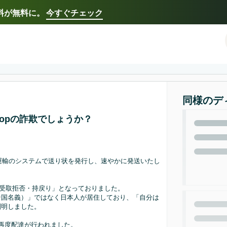
送料が無料に。
今すぐチェック
Select your preferred language
Français - FR
Italiano - IT
한국어 - KR
日本語 -
同様のデ
hopの詐欺でしょうか？
運輸のシステムで送り状を発行し、速やかに発送いたし
「受取拒否・持戻り」となっておりました。
中国名義）」ではなく日本人が居住しており、「自分は
判明しました。
再度配達が行われました。