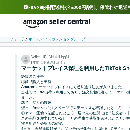
FBAの納品配送料が15,000円割引、保管料や返
Deutsch - DE
Español - ES
中文 - CN
フォーラム
ホーム
ディスカッション
グループ
Seller_1PljSNuUiHqgM
1年前に更新されました
マーケットプレイス保証を利用したTikTok S
経緯のご報告
①商品購入と出荷
Amazonマーケットプレイスにて通常通り注文が入りました。
当社ではFBM出荷を利用しており、注文情報に従って、ヤマト
ました。
②持ち戻りの確認
翌日、Amazonの注文ページでステータスを確認したところ、
③ヤマト運輸へ確認したところ、届け先の住所には「注文者（
この商品を注文していない」との理由で受取拒否されたことが
④再配達と受取者の確認
4日後、再配達依頼が「お問い合わせ番号」に基づいて出され、