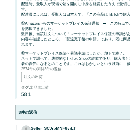
配達時、受取人が現場で箱を開封し中身を確認したうえで受領
す。
配達員によれば、受取人は日本人で、「この商品はTikTokで
⑤Amazonからのマーケットプレイス保証通知 ➡ この時点
を把握できました。
数日後、当該注文について「マーケットプレイス保証の申請が
内容を確認したところ、「配達完了後の申請」であり、既に商
れます。
⑥マーケットプレイス保証へ異議申請はしたが、却下で終了。
ネットで調べて、典型的なTikTok Shopの詐欺であり、購
者の責任になるとのことです。これはおかしいという以前に、
2574件の閲覧
3件の返信
注文の出荷
タグ
:
出品者出荷
58
1
3件の返信
Seller_SCJrbMNF8vrLT