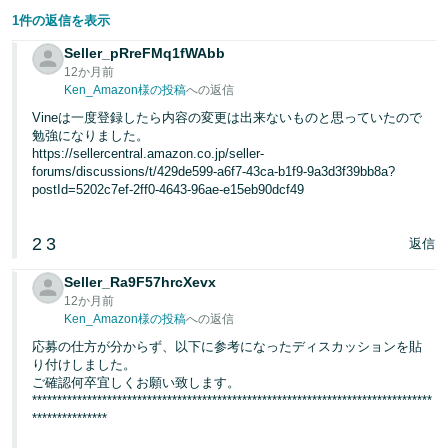
1件の返信を表示
Seller_pRreFMq1fWAbb
12か月前
Ken_Amazon様の投稿
への返信
Vineは一度登録したら内容の変更は出来ないものと思っていたので
勉強になりました。
https://sellercentral.amazon.co.jp/seller-
forums/discussions/t/429de599-a6f7-43ca-b1f9-9a3d3f39bb8a?
postId=5202c7ef-2ff0-4643-96ae-e15eb90dcf49
2
3
返信
Seller_Ra9F57hrcXevx
12か月前
Ken_Amazon様の投稿
への返信
応募の仕方が分からず、以下に参考になったディスカッションを貼
り付けしました。
ご確認何卒宜しくお願い致します。
********************************************************************************
***************