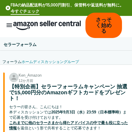
FBAの納品配送料が15,000円割引、保管料や返送料が無料に。
今すぐチェック
さっそ
く始め
る
セラーフォーラム
フォーラム
ホーム
ディスカッション
グループ
中
Ken_Amazon
文
12か月前
-
【特別企画】セラーフォーラムキャンペーン 抽選
CN
で15,000円分のAmazonギフトカードをプレゼン
ト！
Deutsch
セラーの皆さん、こんにちは！
- DE
本ディスカッションでは
2025年9月3日（水）23:59（日本標準時）
ま
で応募を受け付けております。
これまでに他のセラーさまから得たアドバイスの中で最も役に立った
Español
情報
を返信という形で共有することで応募できます！
- ES