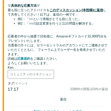
💡
具体的な応募方法
💡
Français
最も役に立ったアドバイスを
このディスカッション(本投稿)に返信
し
て共有してください！以下は、返信の一例です：
- FR
例1：「○○という情報がとても役に立った」
例2：「○○の設定変更を行うと□□の問題が解決する」
Italiano
- IT
応募者の中から抽選で10名様に、Amazonギフトカード15,000円分を
プレゼントいたします。
한
当選者の方々には、セラーセントラルのアカウントにてご連絡させて
日
국
いただくとともに、 フォーラム上でユーザー名を発表させていただ
本
きます。
語
어
詳細は
応募規約
をご確認ください。
-
よろしくお願いいたします。
Ken
KR
ロ
コミュニティのコネクション
グ
日
イ
ン
タグ
:
イベント
本
17
17
3398件の閲覧
103件の返信
語
-
返信
さ
JP
っ
そ