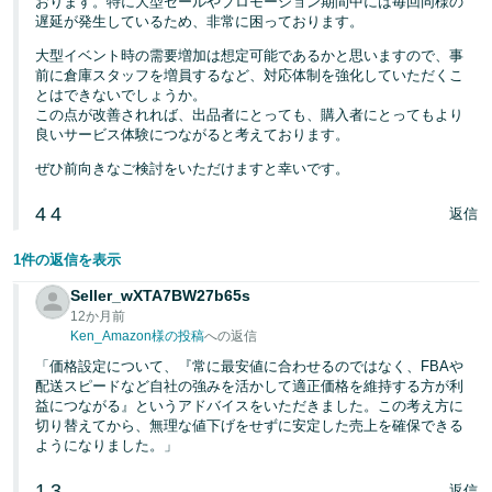
おります。特に大型セールやプロモーション期間中には毎回同様の
遅延が発生しているため、非常に困っております。
大型イベント時の需要増加は想定可能であるかと思いますので、事
前に倉庫スタッフを増員するなど、対応体制を強化していただくこ
とはできないでしょうか。
この点が改善されれば、出品者にとっても、購入者にとってもより
良いサービス体験につながると考えております。
ぜひ前向きなご検討をいただけますと幸いです。
4
4
返信
1件の返信を表示
Seller_wXTA7BW27b65s
12か月前
Ken_Amazon様の投稿
への返信
「価格設定について、『常に最安値に合わせるのではなく、FBAや
配送スピードなど自社の強みを活かして適正価格を維持する方が利
益につながる』というアドバイスをいただきました。この考え方に
切り替えてから、無理な値下げをせずに安定した売上を確保できる
ようになりました。」
1
3
返信