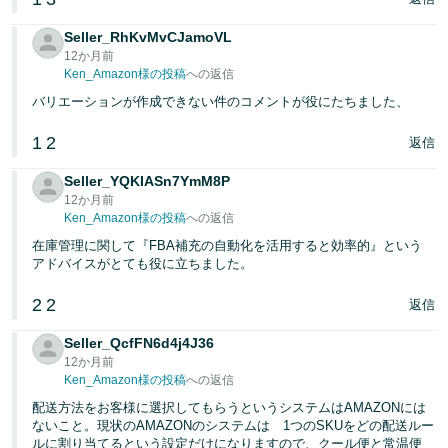
Seller_RhKvMvCJamoVL
12か月前
Ken_Amazon様の投稿
への返信
バリエーションが作成できない件のコメントが役にたちました、
1
2
返信
Seller_YQKIASn7YmM8P
12か月前
Ken_Amazon様の投稿
への返信
在庫管理に関して『FBA補充の自動化を活用すると効率的』という
アドバイスがとても役に立ちました。
2
2
返信
Seller_QcfFN6d4j4J36
12か月前
Ken_Amazon様の投稿
への返信
配送方法をお客様に選択してもらうというシステムはAMAZONには
ないこと。現状のAMAZONのシステムは 1つのSKUをどの配送ルー
ルに割り当てるという設定だけになりますので、クール便と常温便