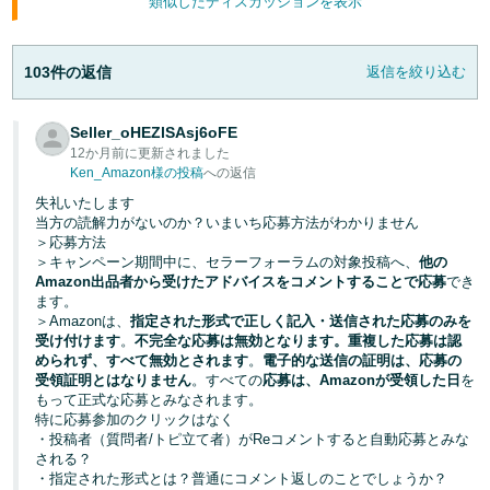
類似したディスカッションを表示
く
English
始
- JP
め
る
103件の返信
返信を絞り込む
Seller_oHEZlSAsj6oFE
12か月前に更新されました
Ken_Amazon様の投稿
への返信
失礼いたします
当方の読解力がないのか？いまいち応募方法がわかりません
＞応募方法
＞キャンペーン期間中に、セラーフォーラムの対象投稿へ、
他の
Amazon出品者から受けたアドバイスをコメントすることで応募
でき
ます。
＞Amazonは、
指定された形式で正しく記入・送信された応募のみを
受け付けます
。
不完全な応募は無効となります。重複した応募は認
められず、すべて無効とされます
。
電子的な送信の証明は、応募の
受領証明とはなりません
。すべての
応募は、Amazonが受領した日
を
もって正式な応募とみなされます。
特に応募参加のクリックはなく
・投稿者（質問者/トピ立て者）がReコメントすると自動応募とみな
される？
・指定された形式とは？普通にコメント返しのことでしょうか？