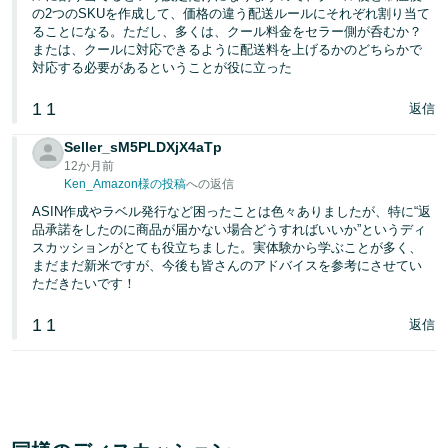
の2つのSKUを作成して、価格の違う配送ルールにそれぞれ割り当て
ることになる。ただし、多くは、クール料金をセラー側が呑むか？
または、クールに対応できるように配送料を上げるかのどちらかで
対応する必要があるということが役に立った
1
1
返信
Seller_sM5PLDXjX4aTp
12か月前
Ken_Amazon様の投稿
への返信
ASIN作成やラベル発行など困ったことは色々ありましたが、特に“返
品承諾をしたのに商品が届かない場合どうすればいいか”というディ
スカッションがとても役立ちました。実体験から学ぶことが多く、
まだまだ新米ですが、今後も皆さんのアドバイスを参考にさせてい
ただきたいです！
1
1
返信