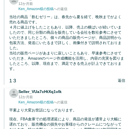
12か月前
Ken_Amazon様の投稿
への返信
当社の商品「飲むゼリー」は、春先から夏を経て、晩秋までがよく
売れる商品です。
４月に値上げをしたこともあり、以降、売上の横ばいが続いていま
したので、同じ分類の商品を販売している会社を数社参考にさせて
いただきましたところ、個々の商品の販売ページが、商品説明から
包装方法、発送にいたるまで詳しく、画像付きで説明されておりま
した。
当社の販売ページがあまりに寂しいこともあり、早速参考にさせて
いただき、Amazonのページ作成機能を活用し、内容の充実を図りま
したところ、以降、現在まで、満足できる売上が計上できておりま
す。
1
3
返信
Seller_VUa7cHtXq1vlk
12か月前
Ken_Amazon様の投稿
への返信
平素より大変お世話になっております。
現在、FBA倉庫での処理遅延により、商品の発送が通常より大幅に
遅れており、販売機会の損失やお客様からのクレームにつながって