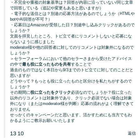
・不完全や重複の対象基準は？回答が内容に沿っていない/同じ文章
で回答している（追記や変更もあると思いますが）
・電子的な送信とは？別途の応募方法があるのでしょうか（HTMLや
botやAI回答が不可？）
・応募日はAmazonが受領した日？別途申し込みクリックがあるので
しょうか？
文面を拝見したところ、トピ立て者にリコメントしないと応募にな
らないように感じました
moderator様や他の回答者に対してのリコメントは対象外になるので
しょうか？
＞セラーフォーラムにおいて他のセラーさまから受けたアドバイス
の中で
最も役に立ったものを共有
することで
過去のものではなく本日から9/3までのトピ立てに対してのことだと
思いますが
どうやって？もっとも役に立ったものと区分けを私たちがするので
しょうか？
その期間に
役に立ったをクリック
必須なのでしょうか？役に立った
以外のリコメントは対象外であり、クリック必須でない場合は対象
外になり（またはmoderator様が判断）応募の流れがよく理解できて
おりません
せっかくのキャンペーンだと思います、活かすためにも当方でもわ
かるようにご教示お願いいたします
13
10
返信