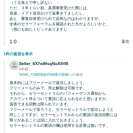
（うる覚えで申し訳ない
ただ、３年ぐらい前、真贋審査受けた際には、
直接、メアド送信かけて返事きてましたし、
あと、審査自体受けられて必死なのはわかりますが、
全体のセラーフォーラムを確認された方がよろしいかと。
（他にも似たトピックありますし
1
0
返信
1件の返信を表示
Seller_6X7wMsqNxA5VB
6年前
Seller_Yzt9tOjQjcFbw様の投稿
への返信
基本的にはフリーメールで返信しましょう。
フリーメールのみで、停止解除は可能です。
それから、セラーセントラルのパフォーマンス通知から、
アカウント停止ついて要請に応えられるかと思いますが、
返答できる回数は限られています。
フリーメールで送ろうと、セラーセントラルで提出しようと
同じことですが、セラーセントラルからの要請の返信回数には
限りがあることは頭に入れておきましょう。
セラーセントラルの要請の欄は使用する必要は無いです。