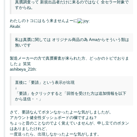
真贋調査って 新規出品者だけに来るのではなく 全セラー対象で
すからね。
わたしのトコにはもう来ませんよーに
Akubi:
私は真贋に関しては オリジナル商品の為 Amaからそういう類は
無いです
製造メーカーの方で真贋審査が来られた方、どっかのトピでおりま
したょ 笑笑
ashibeya_21th:
直後に「要請」という表示が出現
↓
「要請」をクリックすると「回答を受けた方は追加情報を以下
から送信・・」
さて、要請なんてボタンなかったよーな気がしましたが。
アカウント健全性ダッシュボードの欄ですよね？
ちょっと昔のことなのでよく覚えていませんが、申し立てのボタン
はありましたけれど、
一度送ったら、出現しなかったよーな気がします。