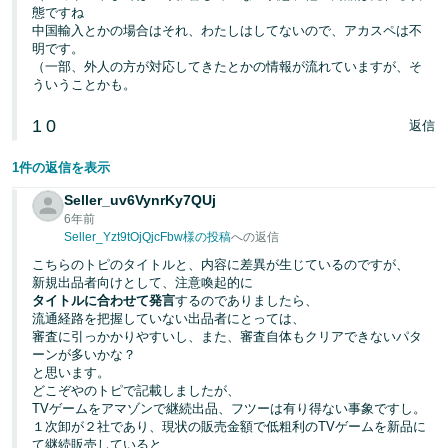
態ですね
中国輸入とかの場合はそれ、わたしはしてないので、アカスペは不
明です。
（一部、外人の方が対応してきたとかの情報が流れていますが、そ
ういうことかも。
1
0
返信
1件の返信を表示
Seller_uv6VynrKy7QUj
6年前
Seller_Yzt9tOjQjcFbw様の投稿
への返信
こちらのトピのタイトルと、内容に差異が生じているのですが、
新規出品者向けとして、注意喚起的に
タイトルに合わせて発言
するのでありましたら、
流通経路を把握していない出品者にとっては、
審査に引っかかりやすいし、また、審査自体もクリアできないパタ
ーンが多いかな？
と思います。
どこぞやのトピで記載しましたが、
TVゲームをアマゾンで継続出品、フツーは有り得ない事象ですし。
１次卸が２社であり、現状の販売金額で低粗利のTVゲームを新品に
て継続販売していると