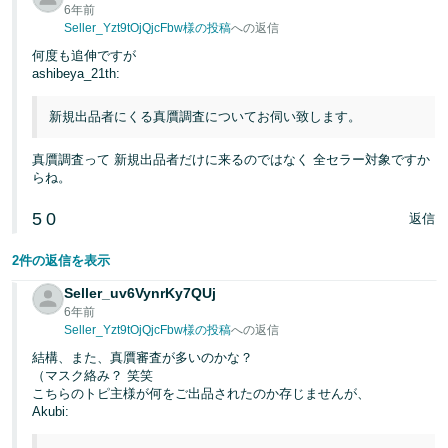
6年前
Seller_Yzt9tOjQjcFbw様の投稿
への返信
何度も追伸ですが
ashibeya_21th:
新規出品者にくる真贋調査についてお伺い致します。
真贋調査って 新規出品者だけに来るのではなく 全セラー対象ですか
らね。
5
0
返信
2件の返信を表示
Seller_uv6VynrKy7QUj
6年前
Seller_Yzt9tOjQjcFbw様の投稿
への返信
結構、また、真贋審査が多いのかな？
（マスク絡み？ 笑笑
こちらのトピ主様が何をご出品されたのか存じませんが、
Akubi: