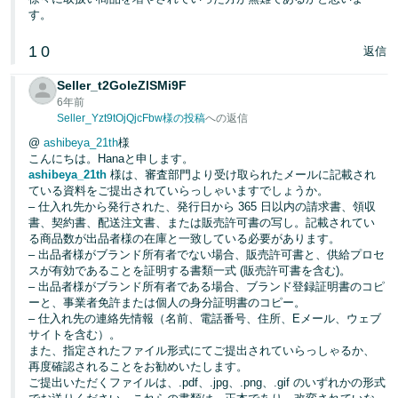
す。
1
0
返信
Seller_t2GoleZlSMi9F
6年前
Seller_Yzt9tOjQjcFbw様の投稿
への返信
@
ashibeya_21th
様
こんにちは。Hanaと申します。
ashibeya_21th
様は、審査部門より受け取られたメールに記載され
ている資料をご提出されていらっしゃいますでしょうか。
– 仕入れ先から発行された、発行日から 365 日以内の請求書、領収
書、契約書、配送注文書、または販売許可書の写し。記載されてい
る商品数が出品者様の在庫と一致している必要があります。
– 出品者様がブランド所有者でない場合、販売許可書と、供給プロセ
スが有効であることを証明する書類一式 (販売許可書を含む)。
– 出品者様がブランド所有者である場合、ブランド登録証明書のコピ
ーと、事業者免許または個人の身分証明書のコピー。
– 仕入れ先の連絡先情報（名前、電話番号、住所、Eメール、ウェブ
サイトを含む）。
また、指定されたファイル形式にてご提出されていらっしゃるか、
再度確認されることをお勧めいたします。
ご提出いただくファイルは、.pdf、.jpg、.png、.gif のいずれかの形式