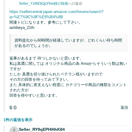
く
Seller_Yzt9tOjQjcFbw様の投稿
への返信
English
始
- JP
https://sellercentral-japan.amazon.com/forums/search?
め
q=%E7%9C%9F%E8%B4%8B
る
関連トピになります。参考にして下さい。
ashibeya_21th:
資料提出から60時間が経過していますが、どれくらい待ち時間
があるのでしょうか。
返事があるまで 待つしかないと思います。
私は真贋に関しては オリジナル商品の為 Amaからそういう類は無い
ですが
たしか 真贋を切り抜けられたベテラン様がいますので
その方の回答を待ってみて下さい。
また 具体的に差支えない程度に カテゴリーや商品の種類をコメント
された方が
回答を得やすいと思います。
6
0
返信
1件の返信を表示
Seller_RY9qEPI4HhK84