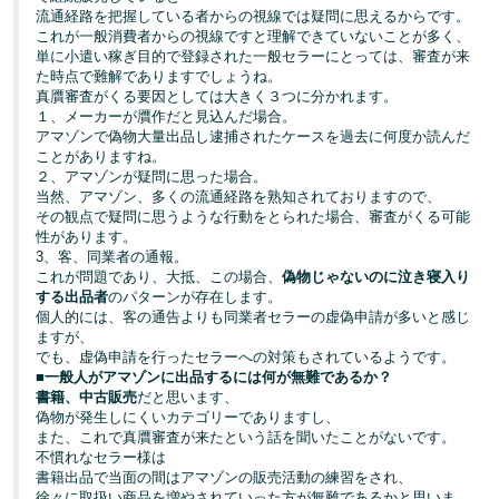
流通経路を把握している者からの視線では疑問に思えるからです。
これが一般消費者からの視線ですと理解できていないことが多く、
単に小遣い稼ぎ目的で登録された一般セラーにとっては、審査が来
た時点で難解でありますでしょうね。
真贋審査がくる要因としては大きく３つに分かれます。
１、メーカーが贋作だと見込んだ場合。
アマゾンで偽物大量出品し逮捕されたケースを過去に何度か読んだ
ことがありますね。
２、アマゾンが疑問に思った場合。
当然、アマゾン、多くの流通経路を熟知されておりますので、
その観点で疑問に思うような行動をとられた場合、審査がくる可能
性があります。
3、客、同業者の通報。
これが問題であり、大抵、この場合、
偽物じゃないのに泣き寝入り
する出品者
のパターンが存在します。
個人的には、客の通告よりも同業者セラーの虚偽申請が多いと感じ
ますが、
でも、虚偽申請を行ったセラーへの対策もされているようです。
■
一般人がアマゾンに出品するには何が無難であるか？
書籍、中古販売
だと思います、
偽物が発生しにくいカテゴリーでありますし、
また、これで真贋審査が来たという話を聞いたことがないです。
不慣れなセラー様は
書籍出品で当面の間はアマゾンの販売活動の練習をされ、
徐々に取扱い商品を増やされていった方が無難であるかと思いま