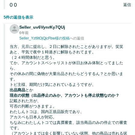
0
0
返信
5件の返信を表示
Seller_uv6VynrKy7QUj
6年前
Seller_Yzt9tOjQjcFbw様の投稿
への返信
当方、元旦に提出し、２日に解除されたことがありますが。笑笑
あと、平気で夜中１時過ぎに解除もされてます。
（２４時間体制だと思う。
てか、アカウントスペシャリストが休日お休み体制とってました
ら、
その休みの間に偽物が大量出品されたらどうするん？とか思いま
す。
トピ主様、期間だけ気にされているようですが、
出品商品
とか
現在の状態（出品停止のみか、アカウントも停止状態なのか？
記載された方が、
可否の判断がつきますょ。
わたしんトコは、国内正規品販売であり、
アカスペも日本人が対応。
ちなみにわたしんトコでは真贋審査、該当商品のみの停止での審査
です。
（アカウントまでは全く影響していない状態、他の商品は売れる状