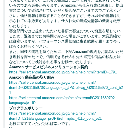
でお送りください。これらの書類は、正本であり、改変されていな
いものである必要があります。Amazonから仕入れ先に連絡し、提出
書類について確認させていただく場合がございますのでご了承くだ
さい。価格情報は削除することができますが、それ以外の情報は明
示されている必要があります。仕入れ先の連絡先情報の機密は厳守
いたします。
審査部門ではご提出いただいた書類の審査について慎重を期してい
るため、返答までにお時間がかかる場合がございます。大変恐縮で
は御座いますが、パフォーマンス通知宛に審査結果が届くまで今し
ばらくお待ちください。
また、同様の問題を防ぐために、下記Amazonの規約をお読みいただ
き理解を深めた上で、信頼できる仕入れ先の選定や商品の検品方法
などについてご検討される事をお勧めいたします。
Amazon
サービスビジネスソリューション契約
https://sellercentral.amazon.co.jp/gp/help/help.html?itemID=1791
Amazon
偽造品の取り組み
https://sellercentral.amazon.co.jp/gp/help/help.html?
itemID=G201165970&language=ja_JP&ref=ag_G201165970_cont_52
1
https://sellercentral.amazon.com/gp/help/external/G201165970?
language=ja_JP
プログラムポリシー
https://sellercentral.amazon.co.jp/gp/help/help.html?
itemID=521&language=ja-JP&ref=mpbc_4115_cont_521
お役に立てていただければ幸いです。