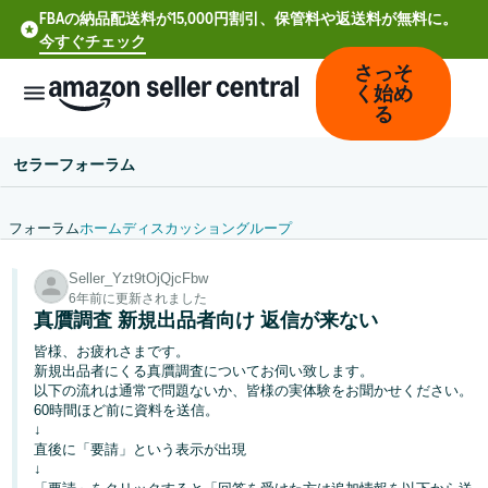
FBAの納品配送料が15,000円割引、保管料や返送料が無料に。
今すぐチェック
さっそ
く始め
る
セラーフォーラム
フォーラム
ホーム
ディスカッション
グループ
中
Seller_Yzt9tOjQjcFbw
文
6年前に更新されました
-
真贋調査 新規出品者向け 返信が来ない
CN
皆様、お疲れさまです。
新規出品者にくる真贋調査についてお伺い致します。
Deutsch
以下の流れは通常で問題ないか、皆様の実体験をお聞かせください。
- DE
60時間ほど前に資料を送信。
↓
直後に「要請」という表示が出現
Español
↓
- ES