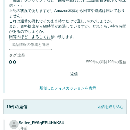
「要請」をクリックすると「回答を受けた方は追加情報を以下から送
信・・」
上記の状況でありますが、Amazon本体から回答や連絡は届いており
Français
ません。
- FR
これは通常の流れでそのまま待つだけで宜しいのでしょうか。
また、資料提出から60時間が経過していますが、どれくらい待ち時間
Italiano
があるのでしょうか。
- IT
回答のほど、よろしくお願い致します。
出品情報の作成と管理
한
タグ
:
出品
日
국
本
0
0
559件の閲覧
19件の返信
語
어
-
返信
KR
ロ
グ
類似したディスカッションを表示
日
イ
ン
本
19件の返信
返信を絞り込む
語
-
さ
JP
Seller_RY9qEPI4HhK84
っ
6年前
そ