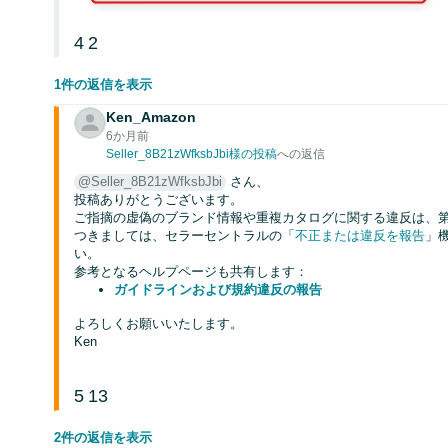
4
2
1件の返信を表示
Ken_Amazon
6か月前
Seller_8B21zWfksbJbi様の投稿
への返信
@Seller_8B21zWfksbJbi
さん、
投稿ありがとうございます。
ご指摘の虚偽のブランド情報や重複カタログに関する違反は、
つきましては、セラーセントラルの「
不正または違反を報告
」
い。
参考となるヘルプページも共有します：
ガイドラインおよび規約違反の報告
よろしくお願いいたします。
Ken
5
13
2件の返信を表示