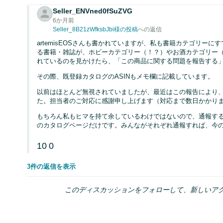
Seller_ENVned0fSuZVG
6か月前
Seller_8B21zWfksbJbi様の投稿
への返信
artemisEOSさんも書かれていますが、私も書籍カテゴリー
る書籍・雑誌が、ホビーカテゴリー（！？）やお酒カテゴリー
れているのを見かけたら、「この商品に関する問題を報告する
その際、既登録カタログのASINもメモ欄に記載しています。
以前はほとんど無視されていましたが、最近はこの報告により
た。担当者のご対応に感謝申し上げます（対応まで数日かかり
もちろん私もヒマを持て余しているわけではないので、通報す
のカタログページだけです。みんながそれぞれ通報すれば、今
10
0
3件の返信を表示
このディスカッションをフォローして、新しいア