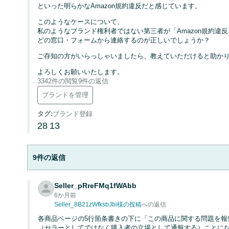
といった明らかなAmazon規約違反だと感じています。
このようなケースについて、
私のようなブランド権利者ではない第三者が「Amazon規約違
どの窓口・フォームから連絡するのが正しいでしょうか？
ご存知の方がいらっしゃいましたら、教えていただけると助か
よろしくお願いいたします。
3342件の閲覧
9件の返信
ブランドを管理
タグ
:
ブランド登録
28
13
9件の返信
Seller_pRreFMq1fWAbb
6か月前
Seller_8B21zWfksbJbi様の投稿
への返信
各商品ページの5行箇条書きの下に「この商品に関する問題を報
（セラーとしてではなく購入者の立場として通報する）ことに