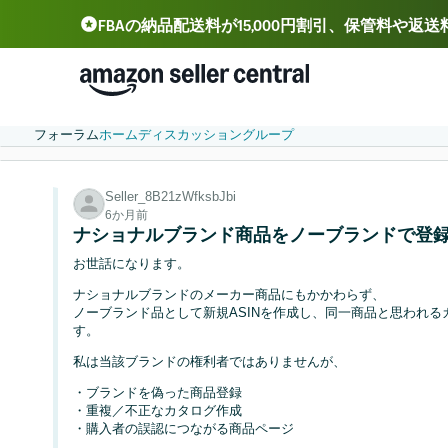
FBAの納品配送料が15,000円割引、保管料や返
Deutsch - DE
Español - ES
中文 - CN
フォーラム
ホーム
ディスカッション
グループ
Seller_8B21zWfksbJbi
6か月前
ナショナルブランド商品をノーブランドで登
お世話になります。
ナショナルブランドのメーカー商品にもかかわらず、
ノーブランド品として新規ASINを作成し、同一商品と思われ
す。
私は当該ブランドの権利者ではありませんが、
・ブランドを偽った商品登録
・重複／不正なカタログ作成
・購入者の誤認につながる商品ページ