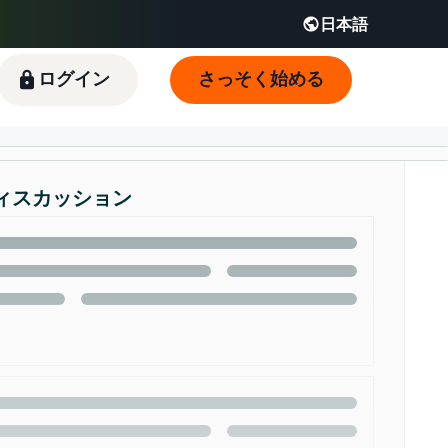
日本語
English - JP
 JP
ログイン
さっそく始める
ィスカッション