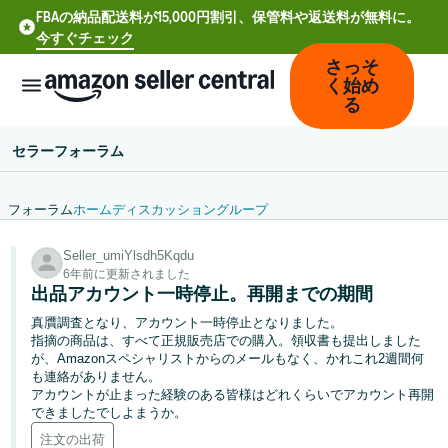
FBAの納品配送料が15,000円割引、保管料や返送料が無料に。
今すぐチェック
さっそ
く始め
る
セラーフォーラム
フォーラム
ホーム
ディスカッション
グループ
中
Seller_umiYlsdh5Kqdu
文
6年前に更新されました
-
出品アカウント一時停止。再開までの期間
CN
真贋調査となり、アカウント一時停止となりました。
指摘の商品は、すべて正規販売店での購入。領収書も提出しました
Deutsch
が、Amazonスペシャリストからのメールもなく、かれこれ2週間何
- DE
も連絡がありません。
アカウントが止まった経験のある皆様はどれくらいでアカウント再開
できましたでしよまうか。
Español
注文の出荷
- ES