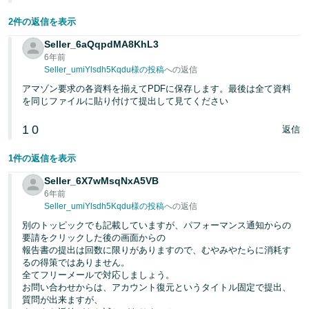
2件の返信を表示
Seller_6aQqpdMA8KhL3
6年前
Seller_umiYlsdh5Kqdu様の投稿
への返信
アマゾン要求の各資料を揃えてPDFに保存します。最後は全て資料
を同じファイルに貼り付けて提出して見てください
1
0
返信
1件の返信を表示
Seller_6X7wMsqNxA5VB
6年前
Seller_umiYlsdh5Kqdu様の投稿
への返信
別のトッピックでも記載していますが、パフォーマンス通知からの
要請をクリックした後の画面からの
報告書の提出は回数に限りがありますので、むやみやたらに消耗す
るの得策ではありません。
全てフリーメールで対応しましょう。
お問い合わせからは、アカウント復元というタイトル固定で提出、
質問が出来ますが、