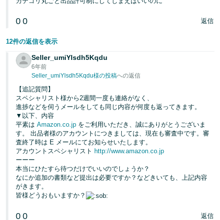
カテゴリ丸ごと出品許可制にしてしまえばいいのに
0
0
返信
12件の返信を表示
Seller_umiYlsdh5Kqdu
6年前
Seller_umiYlsdh5Kqdu様の投稿
への返信
【追記質問】
スペシャリスト様から2週間一度も連絡がなく、
進捗などを伺うメールをしても同じ内容が何度も返ってきます。
▼以下、内容
平素は
Amazon.co.jp
をご利用いただき、誠にありがとうございま
す。 出品者様のアカウントにつきましては、現在も審査中です。審
査終了時は E メールにてお知らせいたします。
アカウントスペシャリスト
http://www.amazon.co.jp
ーーー
本当にひたすら待つだけでいいのでしょうか？
なにか追加の書類など提出は必要ですか？などきいても、上記内容
がきます。
皆様どうおもいますか？
0
0
返信