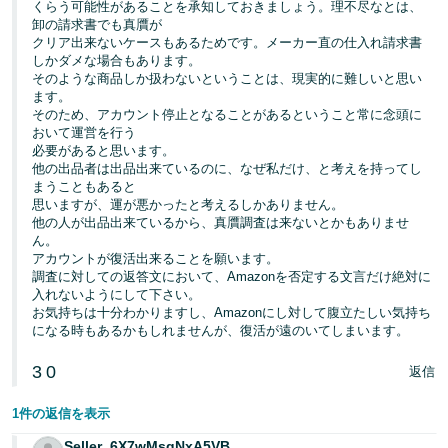
くらう可能性があることを承知しておきましょう。理不尽なとは、
卸の請求書でも真贋が
クリア出来ないケースもあるためです。メーカー直の仕入れ請求書
しかダメな場合もあります。
そのような商品しか扱わないということは、現実的に難しいと思い
ます。
そのため、アカウント停止となることがあるということ常に念頭に
おいて運営を行う
必要があると思います。
他の出品者は出品出来ているのに、なぜ私だけ、と考えを持ってし
まうこともあると
思いますが、運が悪かったと考えるしかありません。
他の人が出品出来ているから、真贋調査は来ないとかもありませ
ん。
アカウントが復活出来ることを願います。
調査に対しての返答文において、Amazonを否定する文言だけ絶対に
入れないようにして下さい。
お気持ちは十分わかりますし、Amazonにし対して腹立たしい気持ち
になる時もあるかもしれませんが、復活が遠のいてしまいます。
3
0
返信
1件の返信を表示
Seller_6X7wMsqNxA5VB