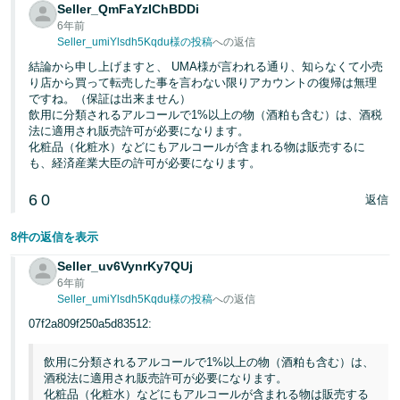
Seller_QmFaYzIChBDDi
6年前
Seller_umiYlsdh5Kqdu様の投稿
への返信
結論から申し上げますと、 UMA様が言われる通り、知らなくて小売
り店から買って転売した事を言わない限りアカウントの復帰は無理
ですね。（保証は出来ません）
飲用に分類されるアルコールで1%以上の物（酒粕も含む）は、酒税
法に適用され販売許可が必要になります。
化粧品（化粧水）などにもアルコールが含まれる物は販売するに
も、経済産業大臣の許可が必要になります。
6
0
返信
8件の返信を表示
Seller_uv6VynrKy7QUj
6年前
Seller_umiYlsdh5Kqdu様の投稿
への返信
07f2a809f250a5d83512:
飲用に分類されるアルコールで1%以上の物（酒粕も含む）は、
酒税法に適用され販売許可が必要になります。
化粧品（化粧水）などにもアルコールが含まれる物は販売する