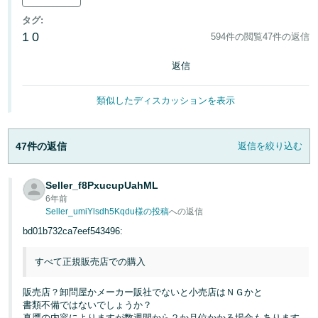
タグ
:
Français
1
0
594件の閲覧
47件の返信
- FR
返信
Italiano
- IT
類似したディスカッションを表示
한
日
국
47件の返信
返信を絞り込む
本
語
어
-
Seller_f8PxucupUahML
KR
6年前
ロ
Seller_umiYlsdh5Kqdu様の投稿
への返信
グ
日
イ
bd01b732ca7eef543496:
ン
本
すべて正規販売店での購入
語
-
さ
販売店？卸問屋かメーカー販社でないと小売店はＮＧかと
JP
っ
書類不備ではないでしょうか？
そ
真贋の内容によりますが数週間から２か月位かかる場合もあります