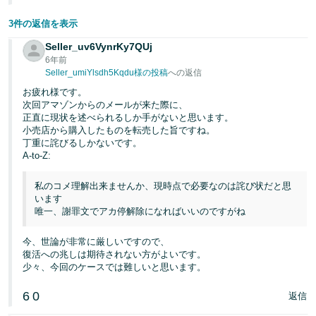
3件の返信を表示
Seller_uv6VynrKy7QUj
6年前
Seller_umiYlsdh5Kqdu様の投稿
への返信
お疲れ様です。
次回アマゾンからのメールが来た際に、
正直に現状を述べられるしか手がないと思います。
小売店から購入したものを転売した旨ですね。
丁重に詫びるしかないです。
A-to-Z:
私のコメ理解出来ませんか、現時点で必要なのは詫び状だと思
います
唯一、謝罪文でアカ停解除になればいいのですがね
今、世論が非常に厳しいですので、
復活への兆しは期待されない方がよいです。
少々、今回のケースでは難しいと思います。
6
0
返信