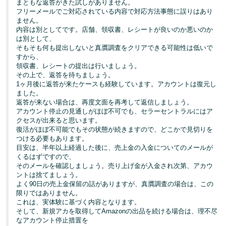
まともな返答がきた試しがありません。
フリーメールでご対応されている内容で対応方法事態に誤りはあり
ません。
内容は別としてです。店舗、領収書、レシートが良いのか悪いのか
は別として、
そもそも何も提出しないと真贋調査をクリアできる可能性は低いで
すから、
領収書、レシートの提出は行いましょう。
その上で、返答を待ちましょう。
1ヶ月後に返答が来たケースも経験しています。アカウントは復元し
ました。
返答が来ない場合は、再度文面を再考して返信しましょう。
アカウント停止の見通しがほぼ不可でも、セラーセントラルにはア
クセスが出来ると思います。
復活がほぼ不可能でもその状態が続きますので、どこかで見切りを
つける必要もあります。
目安は、半年以上経過した後に、売上金の入金についてのメールが
くるはずですので、
そのメールを確認しましょう。売り上げ金が入金され次第、アカウ
ントは捨てましょう。
よく90日の売上金保留の話がありますが、真贋調査の場合は、この
限りではありません。
これは、実体験に基づく内容となります。
そして、新規アカを取得してAmazonの出品を続ける場合は、理不尽
なアカウント停止措置を