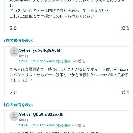
く
English
し
始
アカスペからのメール内容のコピペ表示してもらえないと
- JP
め
これ以上は他セラー様からのレスお待ちください
る
3
0
返信
7件の返信を表示
Seller_yu5vflq6iA0Mf
6年前
Seller_umiYlsdh5Kqdu様の投稿
への返信
こちらは真贋調査で一時停止したことがないですが、何故、Amazon
スペシャリストからメールは来ないかと直接にAmazonへ聞いて如何
でしょうか？
2
0
返信
1件の返信を表示
Seller_Qba8rsB1zoxIk
6年前
Seller_umiYlsdh5Kqdu様の投稿
への返信