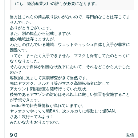
にも、経済産業大臣の許可が必要になります。
当方はこれらの商品取り扱いがないので、専門的なことは存じてま
せんでした。
ありがとうございます。
また、別の観点から記載しますが、
他の地域は存じませんが、
わたしの住んでいる地域、ウェットティッシュ自体も入手が非常に
困難です。
（てか、まったく入手できません、マスクも保有してたのとっくに
なくなりました。
そんな入手自体が困難な状況下において、それをどこから入手した
のか？
客観的に見まして真贋審査がきて当然です。
先にヤフオク、メルカリ等がマスク高額転売者に対して
アカウント閉鎖措置を随時行っていた現状、
後発であるアマゾンの対応はそれ以上に厳しい措置を実施すること
が予想できます。
Twitter等で転売屋情報が流れていますが、
ヤフオクでやってて垢BAN、次メルカリに移動して垢BAN、
さあ！次行ってみよう！
みたいな方もおりますので。
9
0
返信